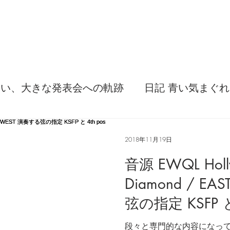
ない、大きな発表会への軌跡
日記 青い気まぐれ
てみた感想
弦交換の記録
DTM 始める 知
2018年11月19日
音源 EWQL Holly
灯せ道筋！
Imanjy Studio 使われているモノ
Diamond / E
弦の指定 KSFP と 
事
便利な経験、新しいコトに挑戦しよう
段々と専門的な内容になって