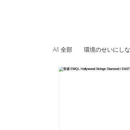
All 全部
環境のせいにし
音源やプラグイン 使っ
問題解決。諦めない心、
食べんじーの美味しい記