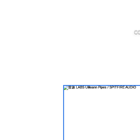
IMANJY
MUSIC
C