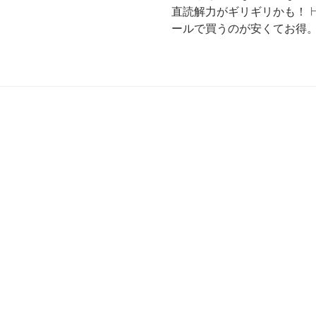
直読解力がギリギリかも！ Hollywo
来るまでを追ったドキュメンタリー、二つの舞台裏
ールで買うのが安くてお得。 
弦楽器は構造上、同じ高さ
別の弦で出すコトが出来ます。