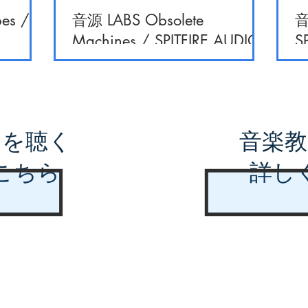
es /
音源 LABS Obsolete
音
Machines / SPITFIRE AUDIO
S
曲を聴く
音楽教
こちら
詳し