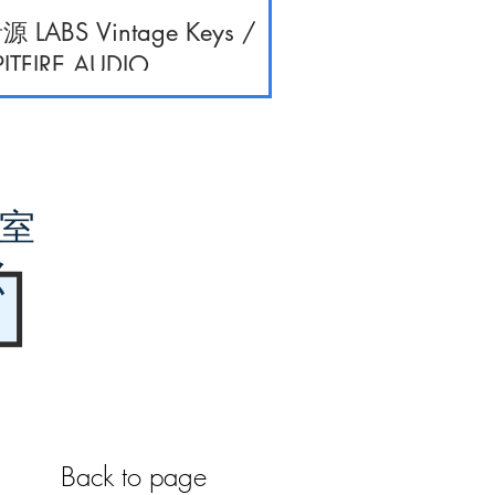
源 LABS Vintage Keys /
PITFIRE AUDIO
室
く
Back to page