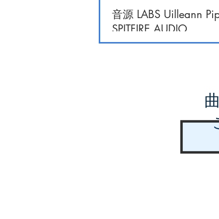
音源 LABS Uilleann Pip
SPITFIRE AUDIO