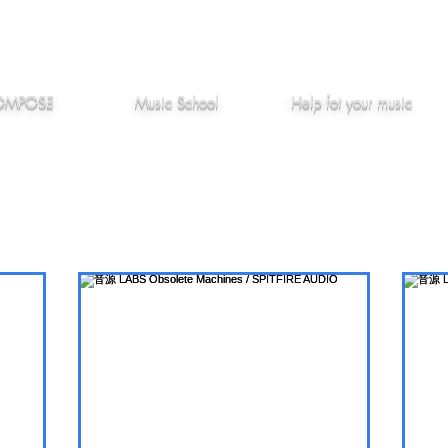
作編曲
音楽教室
役立つ記事
OMPOSE
Music School
Hel
p
fot your music