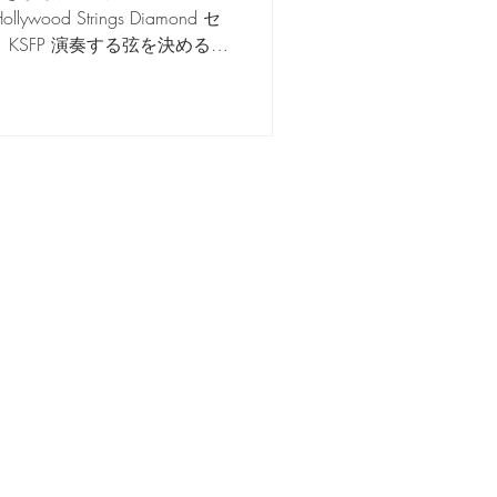
od Strings Diamond セ
KSFP 演奏する弦を決める。
で同じ音階の音を隣り合った
...