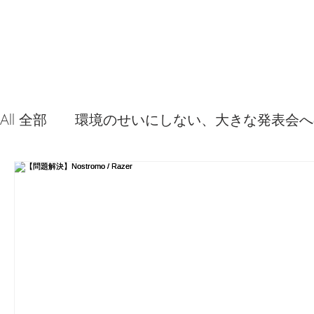
All 全部
環境のせいにしない、大きな発表会へ
音源やプラグイン 使ってみた感想
弦交換
問題解決。諦めない心、灯せ道筋！
Ima
食べんじーの美味しい記事
便利な経験、