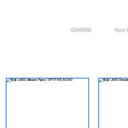
IMANJY
作編曲
音楽
MUSIC
COMPOSE
Music 