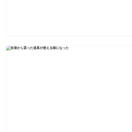
劇団 Avan 劇伴が出来るまでを追ったドキ