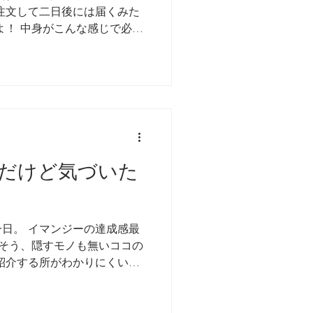
注文して二日後には届くみた
よ！ 中身がこんな感じで必要
 ウマミ溢れてくるじゃな
 ウマミがラップで包まれてま
だけど気づいた
日。 イマンジーの達成感最
隠そう、隠すモノも無いココの
紹介する所がわかりにくいと
。 具体的にはココのリンク
場所。...