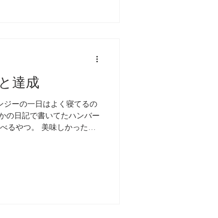
と達成
ンジーの一日はよく寝てるの
つかの日記で書いてたハンバー
の家で食べるやつ。 美味しかった思
下されたあの日からついに達
...