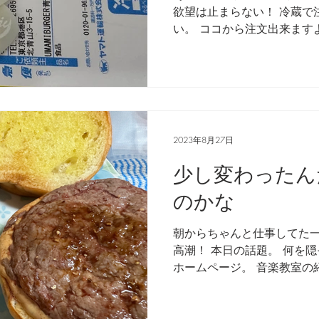
欲望は止まらない！ 冷蔵で
来るまでを追ったドキュメンタリー、二つの舞台裏
い。 ココから注文出来ます
な食材などが全部入ってる。
い。 手作業感出てますね。
すから！...
2023年8月27日
少し変わったん
のかな
朝からちゃんと仕事してた一
高潮！ 本日の話題。 何を
ホームページ。 音楽教室の
指摘を頂いたので考えました
の予約とお金の支払いに関する