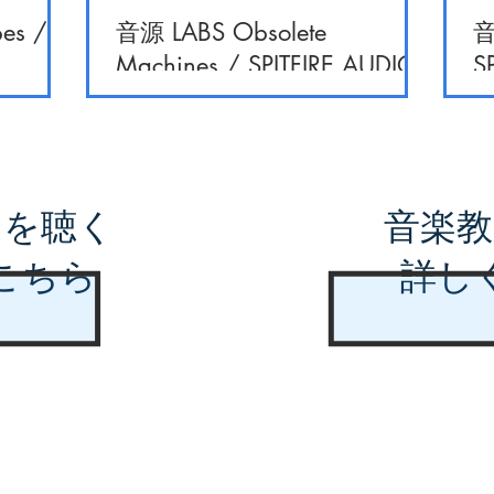
es /
音源 LABS Obsolete
音
Machines / SPITFIRE AUDIO
S
曲を聴く
音楽教
こちら
詳し