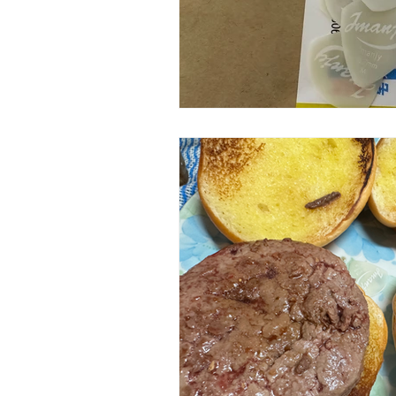
劇団 Avan 劇伴が出