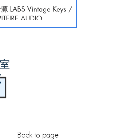
源 LABS Vintage Keys /
PITFIRE AUDIO
室
く
Back to page