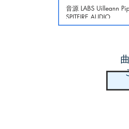
音源 LABS Uilleann Pip
SPITFIRE AUDIO