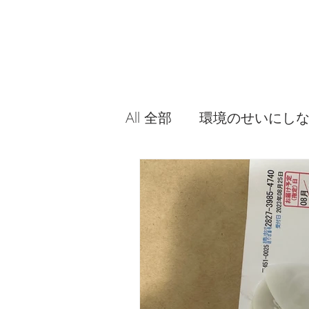
All 全部
環境のせいにし
音源やプラグイン 使っ
問題解決。諦めない心、
食べんじーの美味しい記