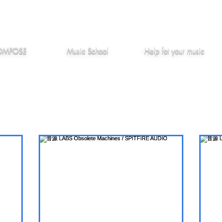
作編曲
音楽教室
役立つ記事
OMPOSE
Music School
Hel
p
fot your music