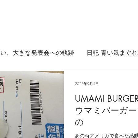
ない、大きな発表会への軌跡
日記 青い気まぐれ
てみた感想
弦交換の記録
DTM 始める 知
2023年9月4日
UMAMI BURG
灯せ道筋！
Imanjy Studio 使われているモノ
ウマミバーガー
の
事
便利な経験、新しいコトに挑戦しよう
あの時アメリカで食べた感動