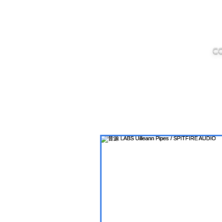
IMANJY
MUSIC
C