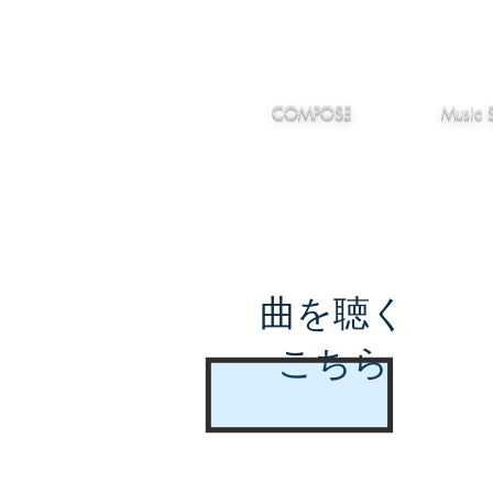
IMANJY
作編曲
音楽
MUSIC
COMPOSE
Music 
曲を聴く
こちら