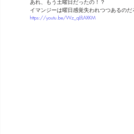
あれ、もう土曜日だったの！？
イマンジーは曜日感覚失われつつあるのだ
劇団 Avan 劇伴が出来るまでを追ったドキュメンタリー
https://youtu.be/Wz_qLfLAXKM