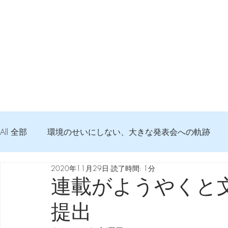
All 全部
環境のせいにしない、大きな発表会への軌跡
2020年11月29日
読了時間: 1分
弦交換の記録
DTM 始める 知っておきたいコト
連載がようやくと
提出
Imanjy Studio 使われているモノ
食べんじーの美味し