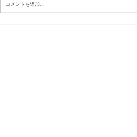
最後の日記です
コメントを追加…
多分今週中
思う