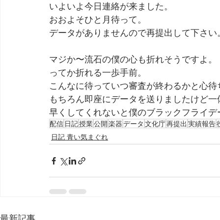
いよいよ今日連絡が来ました。
おおよそひと月待って。
データがありませんので再提出して下さい
マジか〜流石の僕の心も折れそうですよ。
ってか折れる一歩手前。
こんなに待っていつ審査が終わるかと心待
もちろん即座にデータを送りましたけど一
早くしてくれないと僕のブラックフライデ
配信
日記
授業
公開
楽器
データ
文化庁
再提出
実績報告
日記 青い気まぐれ
最新記事