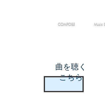
IMANJY
作編曲
音楽
MUSIC
COMPOSE
Music 
曲を聴く
こちら