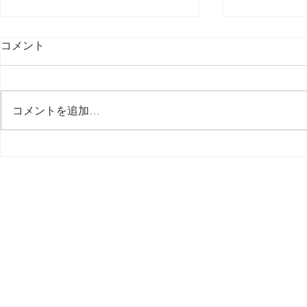
コメント
最後の日記です
コメントを追加…
多分今週中
思う