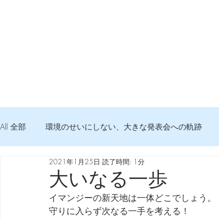
All 全部
環境のせいにしない、大きな発表会への軌跡
2021年1月25日
読了時間: 1分
弦交換の記録
DTM 始める 知っておきたいコト
大いなる一歩
イマンジーの新天地は一体どこでしょう。
Imanjy Studio 使われているモノ
食べんじーの美味し
守りに入らず次なる一手を考える！