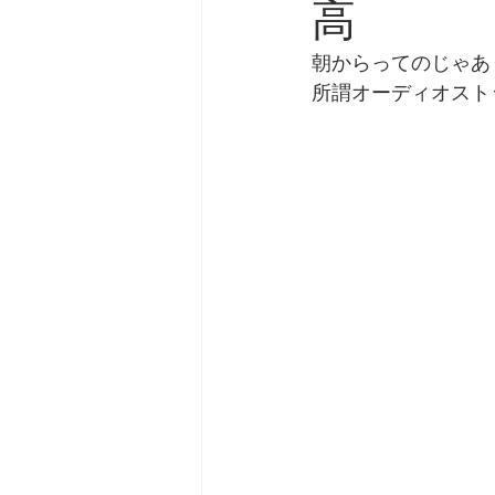
高
劇団 Avan 劇伴が出来るま
朝からってのじゃあ
所謂オーディオスト