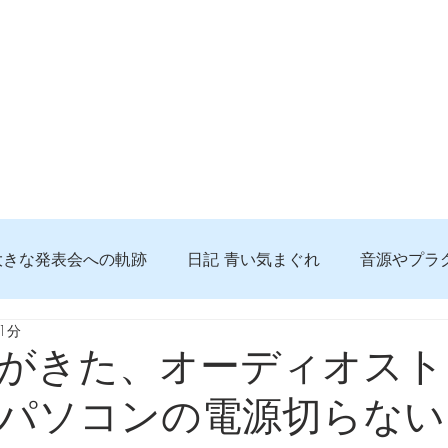
大きな発表会への軌跡
日記 青い気まぐれ
音源やプラ
1分
る 知っておきたいコト
問題解決。諦めない心、灯せ道筋
がきた、オーディオスト
パソコンの電源切らない
食べんじーの美味しい記事
便利な経験、新しいコト