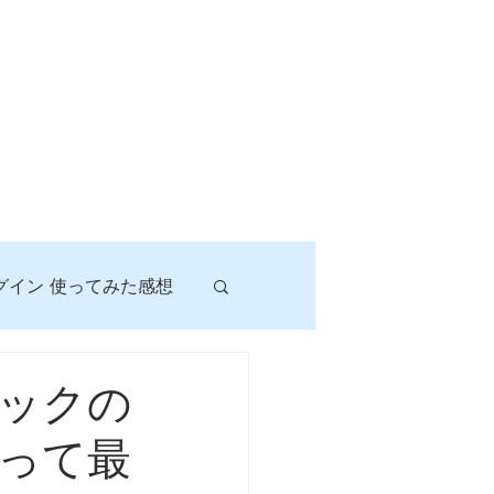
グイン 使ってみた感想
！
ックの
って最
に挑戦しよう