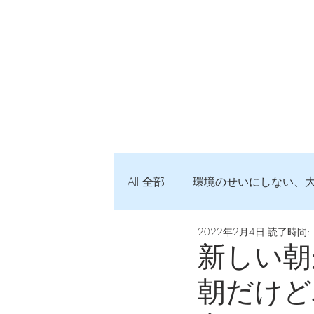
All 全部
環境のせいにしない、
2022年2月4日
読了時間: 
弦交換の記録
DTM 始め
新しい朝
朝だけど
Imanjy Studio 使われているモノ