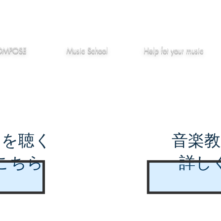
作編曲
音楽教室
役立つ記事
OMPOSE
Music School
Hel
p
fot your music
曲を聴く
音楽教
こちら
詳し