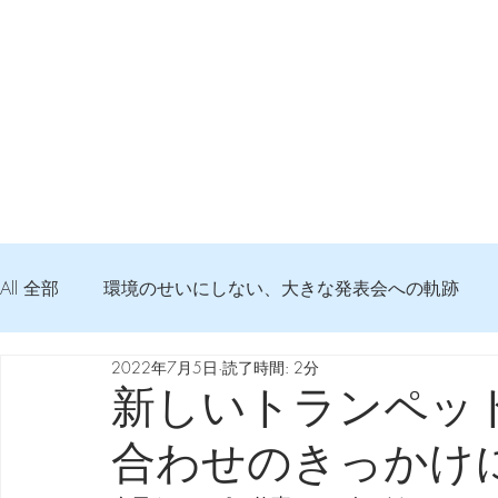
All 全部
環境のせいにしない、大きな発表会への軌跡
2022年7月5日
読了時間: 2分
弦交換の記録
DTM 始める 知っておきたいコト
新しいトランペッ
合わせのきっかけ
Imanjy Studio 使われているモノ
食べんじーの美味し