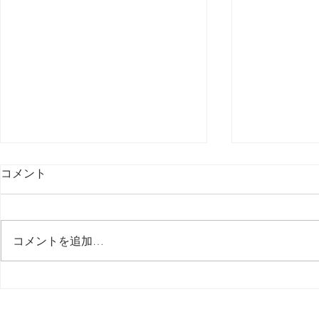
コメント
最後の日記です
コメントを追加…
多分今週中
思う