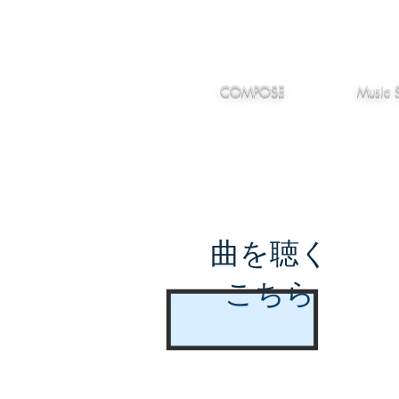
IMANJY
作編曲
音楽
MUSIC
COMPOSE
Music 
曲を聴く
こちら