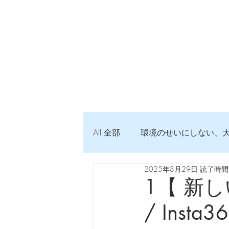
All 全部
環境のせいにしない、
2025年8月29日
読了時間:
弦交換の記録
DTM 始め
1【 新しい
/ Insta3
Imanjy Studio 使われているモノ