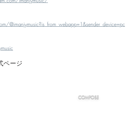
ram.com/imanjymusic/
.com/@imanjymusic?is_from_webapp=1&sender_device=pc
ymusic
 公式ページ