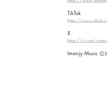
https://www.instag
TikTok
https://www.tiktok
X
https://x.com/imanj
Imanjy Music