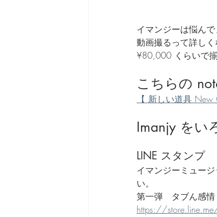
劇団 Avan 劇伴が出来るま
イマンジーは悩んで
動画撮るって詳しく
¥80,000 くら
こちらの no
【 新しい道具 New Gear
Imanjy
LINE スタンプ
イマンジーミュージッ
い。
第一弾　タブん感情
https://store.line.