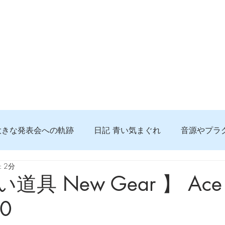
大きな発表会への軌跡
日記 青い気まぐれ
音源やプラ
 2分
る 知っておきたいコト
問題解決。諦めない心、灯せ道筋
道具 New Gear 】 Ace P
60
食べんじーの美味しい記事
便利な経験、新しいコト