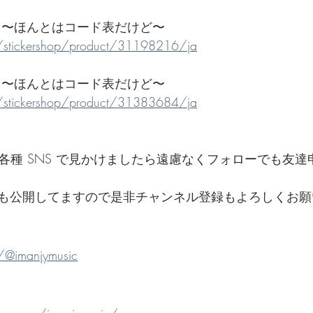
 〜ほんとはコード表だけど〜
me/stickershop/product/31198216/ja
 〜ほんとはコード表だけど〜
me/stickershop/product/31383684/ja
e とか各種 SNS で見かけましたら遠慮なくフォローでも友
も公開してますので是非チャンネル登録もよろしくお願
/@imanjymusic