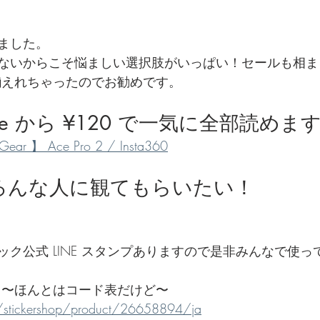
でを追ったドキュメンタリー、二つの舞台裏
ました。
ないからこそ悩ましい選択肢がいっぱい！セールも相ま
いで揃えれちゃったのでお勧めです。
te から ¥120 で一気に全部読めま
 】 Ace Pro 2 / Insta360
 をいろんな人に観てもらいたい！
ク公式 LINE スタンプありますので是非みんなで使っ
 〜ほんとはコード表だけど〜
me/stickershop/product/26658894/ja