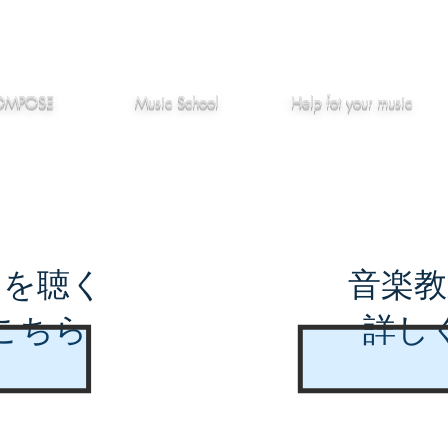
作編曲
音楽教室
役立つ記事
OMPOSE
Music School
Hel
p
fot your music
曲を聴く
音楽教
こちら
詳し