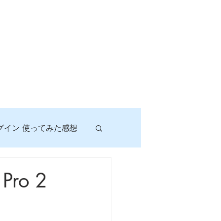
グイン 使ってみた感想
！
ro 2
に挑戦しよう