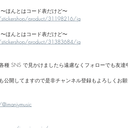
 〜ほんとはコード表だけど〜
me/stickershop/product/31198216/ja
 〜ほんとはコード表だけど〜
me/stickershop/product/31383684/ja
e とか各種 SNS で見かけましたら遠慮なくフォローでも友
も公開してますので是非チャンネル登録もよろしくお願
/@imanjymusic