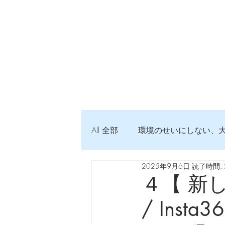
All 全部
環境のせいにしない、
2025年9月6日
読了時間: 
弦交換の記録
DTM 始め
４【 新しい
/ Insta3
Imanjy Studio 使われているモノ