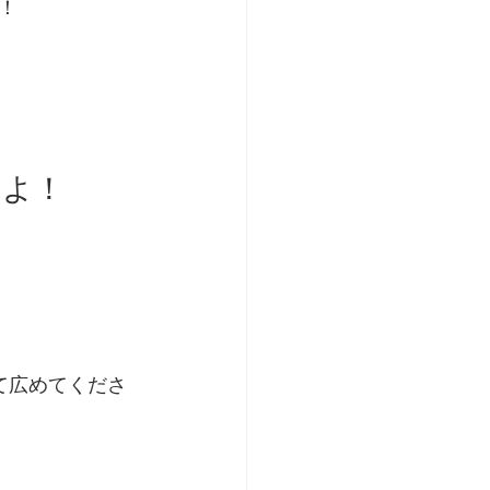
！
すよ！
て広めてくださ