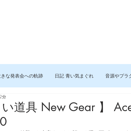
大きな発表会への軌跡
日記 青い気まぐれ
音源やプラ
2分
る 知っておきたいコト
問題解決。諦めない心、灯せ道筋
道具 New Gear 】 Ace 
60
食べんじーの美味しい記事
便利な経験、新しいコト