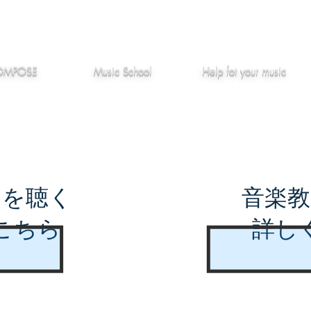
作編曲
音楽教室
役立つ記事
OMPOSE
Music School
Hel
p
fot your music
曲を聴く
音楽教
こちら
詳し