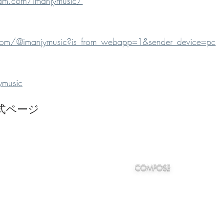
ram.com/imanjymusic/
.com/@imanjymusic?is_from_webapp=1&sender_device=pc
ymusic
 公式ページ