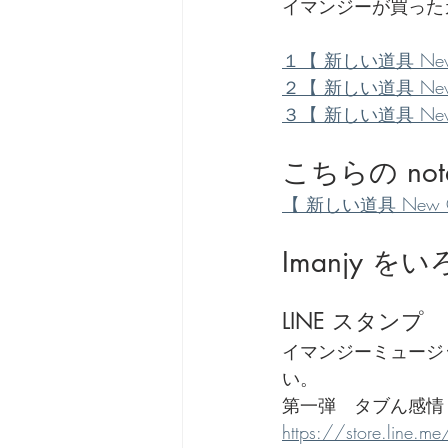
イマンジーが買った
劇団 Avan 劇伴が出来るま
１【 新しい道具 New Ge
２【 新しい道具 New Ge
３【 新しい道具 New Ge
こちらの no
【 新しい道具 New Gear
Imanjy
LINE スタンプ
イマンジーミュージッ
い。
第一弾　タブん感情
https://store.line.