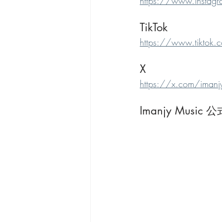
https://www.instag
TikTok
https://www.tiktok
X
https://x.com/imanj
Imanjy Music