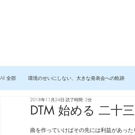
All 全部
環境のせいにしない、大きな発表会への軌跡
2018年11月24日
読了時間: 2分
弦交換の記録
DTM 始める 知っておきたいコト
DTM 始める 二十
Imanjy Studio 使われているモノ
食べんじーの美味し
曲を作っていけばその先には利益があった