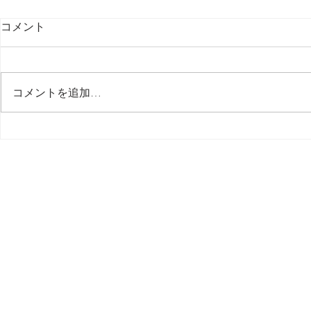
コメント
コメントを追加…
２【 問題解決 】動作が重く
１【 問題解
てクリックがすぐ反映されな
てクリック
い / Logic
い / Logic