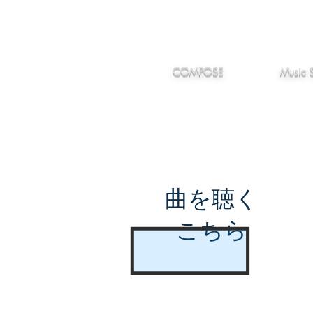
IMANJY
作編曲
音楽
MUSIC
COMPOSE
Music 
曲を聴く
こちら