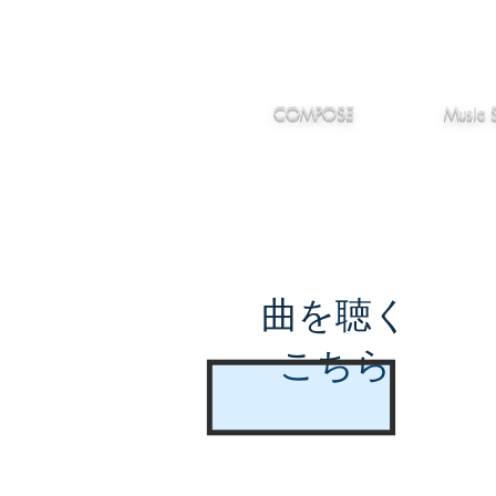
IMANJY
作編曲
音楽
MUSIC
COMPOSE
Music 
曲を聴く
こちら