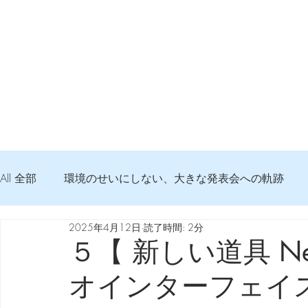
All 全部
環境のせいにしない、大きな発表会への軌跡
2025年4月12日
読了時間: 2分
弦交換の記録
DTM 始める 知っておきたいコト
５【 新しい道具 Ne
オインターフェイス Sca
Imanjy Studio 使われているモノ
食べんじーの美味し