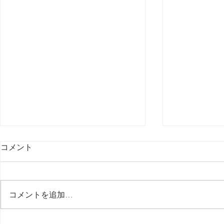
１【 新しい道具 New Gear
コメント
】 オーディオインターフェイ
ス Scarlett 18i16 / Focusrite
前任の大切なオーディオインター
フェイスが壊れたので新しく買う
コメントを追加…
コトにしましたけどイマンジーの
機材とかギターってことごとく赤