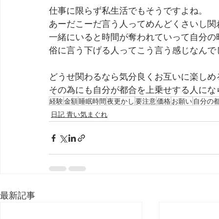
仕事に限らず私生活でもそうですよね。
あーだこーだ言う人ってめんどくさいし関
一緒にいると時間が奪われていって自分の
俗に言う下げる人ってこう言う感じなんで
どうせ関わるなら気分良くお互いに楽しめ
その為にも自分が都合を上乗せする人にな
経験
金額
睡眠時間
夜更かし
要注意
価格
お願い
自分の
日記 青い気まぐれ
最新記事