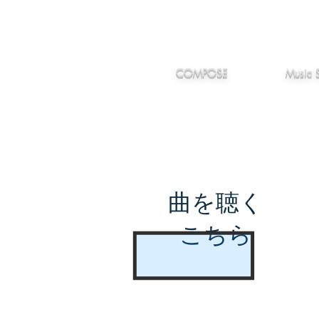
IMANJY
作編曲
音楽
MUSIC
COMPOSE
Music 
曲を聴く
こちら