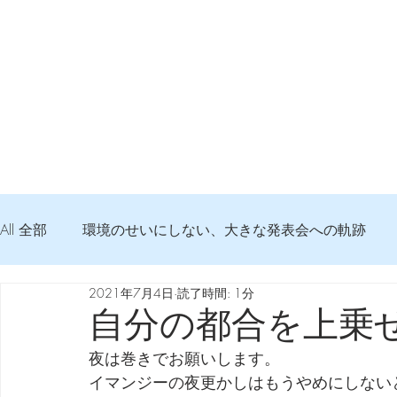
All 全部
環境のせいにしない、大きな発表会への軌跡
2021年7月4日
読了時間: 1分
弦交換の記録
DTM 始める 知っておきたいコト
自分の都合を上乗
夜は巻きでお願いします。
Imanjy Studio 使われているモノ
食べんじーの美味し
イマンジーの夜更かしはもうやめにしない