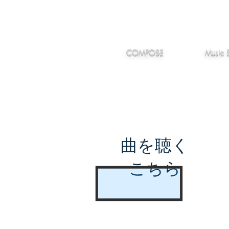
IMANJY
作編曲
音楽
MUSIC
COMPOSE
Music 
曲を聴く
こちら