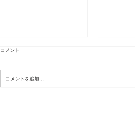
コメント
コメントを追加…
１１【 新しい道具 New Gear
１０【 新しい
】 LAUNCHKEY 88 /
】 LAUNCHK
Novation
Novation