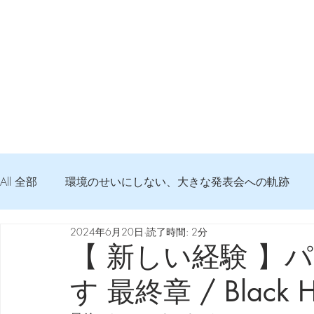
All 全部
環境のせいにしない、大きな発表会への軌跡
2024年6月20日
読了時間: 2分
弦交換の記録
DTM 始める 知っておきたいコト
【 新しい経験 】
す 最終章 / Black Ho
Imanjy Studio 使われているモノ
食べんじーの美味し