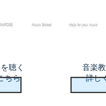
作編曲
音楽教室
役立つ記事
OMPOSE
Music School
Hel
p
fot your music
曲を聴く
音楽教
こちら
詳し