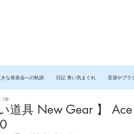
大きな発表会への軌跡
日記 青い気まぐれ
音源やプラ
 3分
る 知っておきたいコト
問題解決。諦めない心、灯せ道筋
道具 New Gear 】 Ace P
60
食べんじーの美味しい記事
便利な経験、新しいコト