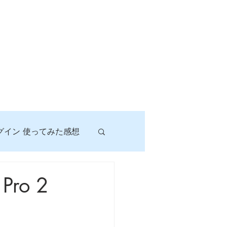
グイン 使ってみた感想
！
ro 2
に挑戦しよう