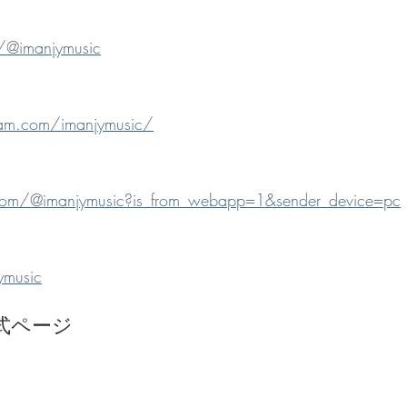
/@imanjymusic
ram.com/imanjymusic/
.com/@imanjymusic?is_from_webapp=1&sender_device=pc
ymusic
 公式ページ