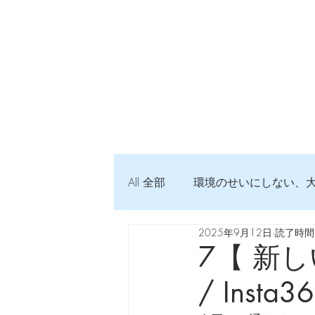
All 全部
環境のせいにしない、
2025年9月12日
読了時間:
弦交換の記録
DTM 始め
7【 新しい
/ Insta3
Imanjy Studio 使われているモノ