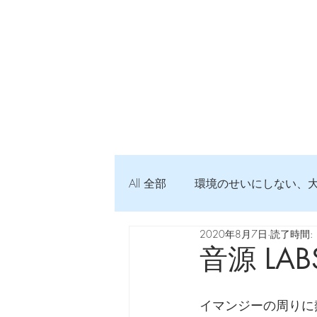
All 全部
環境のせいにしない、
2020年8月7日
読了時間: 
弦交換の記録
DTM 始め
音源 LABS 
Imanjy Studio 使われているモノ
イマンジーの周りに