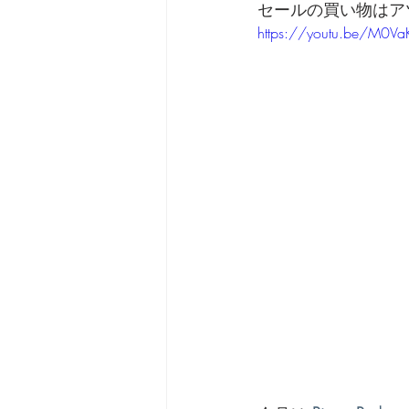
セールの買い物はア
https://youtu.be/M0V
劇団 Avan 劇伴が出来るま