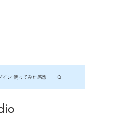
グイン 使ってみた感想
！
dio
に挑戦しよう