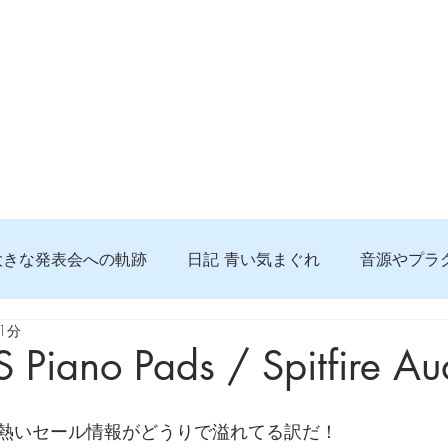
大きな発表会への軌跡
日記 青い気まぐれ
音源やプラ
1分
る 知っておきたいコト
問題解決。諦めない心、灯せ道筋
Piano Pads / Spitfire Au
食べんじーの美味しい記事
便利な経験、新しいコト
熱いセール情報がどうりで溢れてる訳だ！