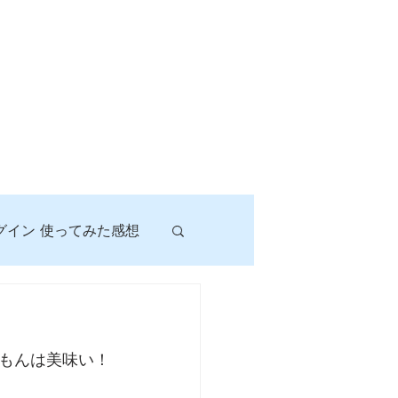
グイン 使ってみた感想
！
もんは美味い！
に挑戦しよう