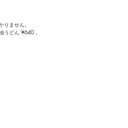
かりません。
油うどん 
¥640
 。