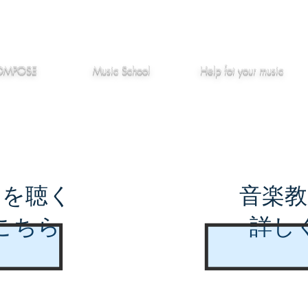
作編曲
音楽教室
役立つ記事
OMPOSE
Music School
Hel
p
fot your music
曲を聴く
音楽教
こちら
詳し