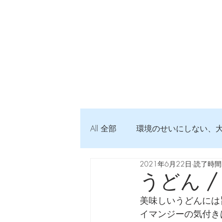
All 全部
環境のせいにしない、
2021年6月22日
読了時間:
弦交換の記録
DTM 始め
うどん /
美味しいうどんには
Imanjy Studio 使われているモノ
イマンジーの気付き