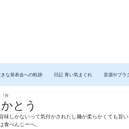
大きな発表会への軌跡
日記 青い気まぐれ
音源やプラ
 1分
る 知っておきたいコト
問題解決。諦めない心、灯せ道筋
 かとう
旨味しかないって気付かされたし麺が柔らかくても旨い
食べんじーの美味しい記事
便利な経験、新しいコト
は食べんじーへ。