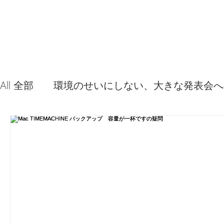
All 全部
環境のせいにしない、大きな発表会へ
音源やプラグイン 使ってみた感想
弦交換
問題解決。諦めない心、灯せ道筋！
Ima
食べんじーの美味しい記事
便利な経験、