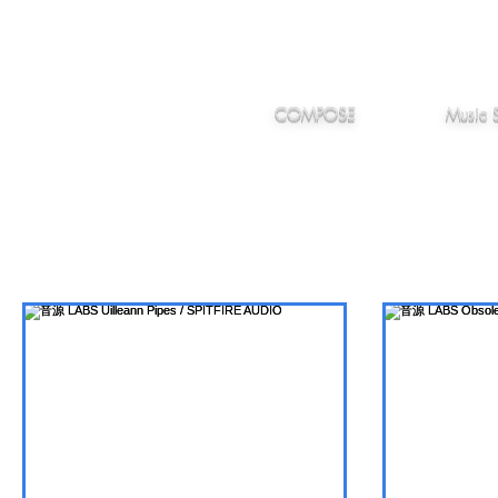
IMANJY
作編曲
音楽
MUSIC
COMPOSE
Music 