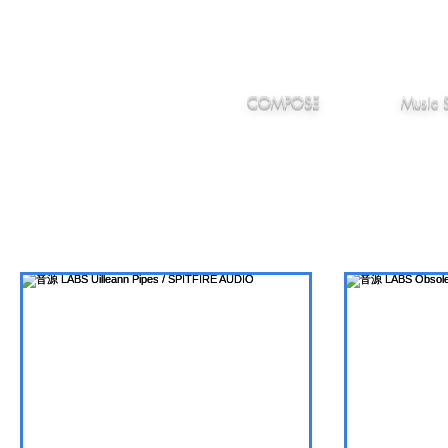
IMANJY
作編曲
音楽
MUSIC
COMPOSE
Music 