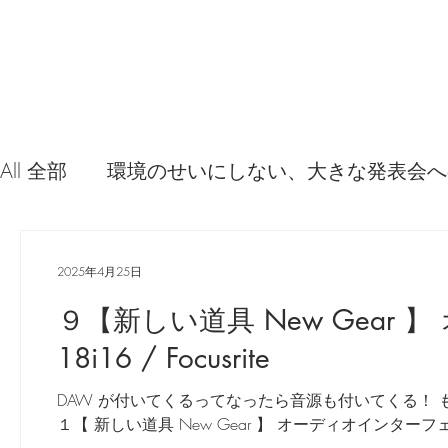
All 全部
環境のせいにしない、大きな発表会へ
音源やプラグイン 使ってみた感想
弦交換
2025年4月25日
９【新しい道具 New Gear 】
問題解決。諦めない心、灯せ道筋！
Ima
18i16 / Focusrite
DAW が付いてくるってなったら音源も付いてくる！
食べんじーの美味しい記事
便利な経験、
１【 新しい道具 New Gear 】 オーディオインターフェイス Scar