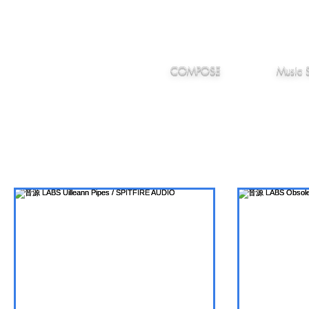
IMANJY
作編曲
音楽
MUSIC
COMPOSE
Music 