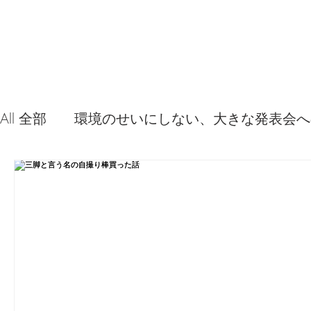
All 全部
環境のせいにしない、大きな発表会へ
音源やプラグイン 使ってみた感想
弦交換
問題解決。諦めない心、灯せ道筋！
Ima
食べんじーの美味しい記事
便利な経験、