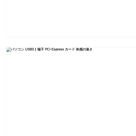
劇団 Avan 劇伴が出来るまでを追ったドキ