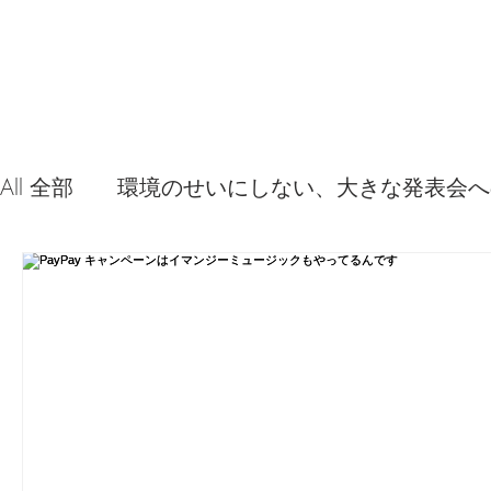
All 全部
環境のせいにしない、大きな発表会へ
音源やプラグイン 使ってみた感想
弦交換
問題解決。諦めない心、灯せ道筋！
Ima
食べんじーの美味しい記事
便利な経験、