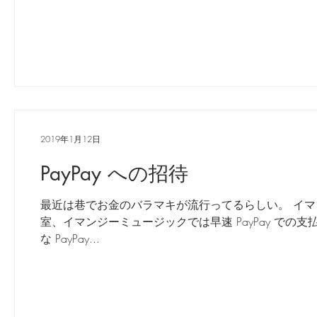
劇団 Avan 劇伴が出来るまでを追ったドキ
2019年1月12日
PayPay への招待
最近は巷でお金のバラマキが流行ってるらしい。 イマンジ
室、イマンジーミュージックでは早速 PayPay での
な PayPay...