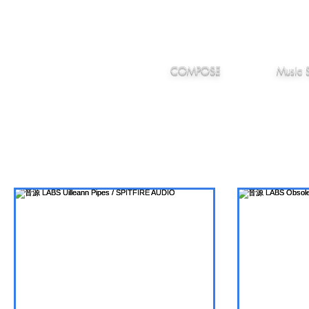
IMANJY
作編曲
音楽
MUSIC
COMPOSE
Music 